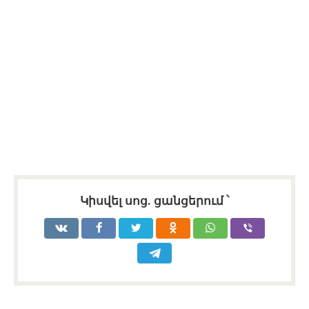
Կիսվել սոց․ ցանցերում ՝