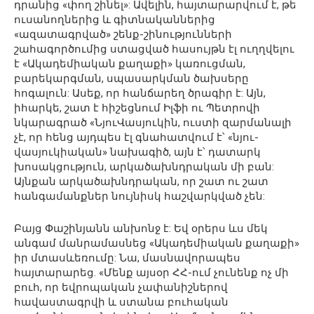
դրանից «փող շինել»: Ավելին, հայտարարվում է, թե
ուսանողներից և գիտնականներից
«ազատագրված» շենք-շինությունների
շահագործումից ստացված հասույթն էլ ուղղվելու
է «Ակադեմիական քաղաքի» կառուցման,
բարեկարգման, սպասարկման ծախսերը
հոգալուն: Ասեք, որ հանճարեղ ծրագիր է: Այն,
իհարկե, շատ է հիշեցնում Իլֆի ու Պետրովի
նկարագրած «ՆյուՎասյուկին, ուստի զարմանալի
չէ, որ հենց այդպես էլ գնահատվում է՝ «նյու-
վասյուկիական» նախագիծ, այն է՝ դատարկ
խոսակցություն, արկածախնդրական մի բան:
Այնքան արկածախնդրական, որ շատ ու շատ
հանգամանքներ նույնիսկ հաշվարկված չեն:
Բայց Փաշինյանն անխոնջ է: Եվ օրերս ևս մեկ
անգամ մանրամասնեց «Ակադեմիական քաղաքի»
իր մտասևեռումը: Նա, մասնավորապես
հայտարարեց. «Մենք այսօր ՀՀ-ում չունենք ոչ մի
բուհ, որ եվրոպական չափանիշներով
հավաստագրվի և ստանա բուհական