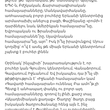
թվում՝ թե՛ պետական, թե՛ մասնավոր: Այսինքն,
ԵՊՀ-ն, Բժշկական, Ճարտարագիտական
համալսարանները, Մանկավարժականը,
առհասարակ բոլոր բուհերը Երևանի կենտրոնից
արմատախիլ անելուց բացի, Փաշինյանը «բոմժ» է
դարձնելու նաև Ամերիկյան համալսարա՞նը,
Եվրոպական ու Ֆրանսիական
համալսարաննե՞րը, Սլավոնական
համալսարա՞նը, այո՞: Իսկ ի՞նչ իրավունքով: Մյուս
կողմից՝ ո՞վ է ասել, թե միայն Երևանի կենտրոնում
չպետք է բուհեր լինեն:
Օրինակ՝ ինչպիսի՜ խայտառակություն է, որ
բուհեր կան Գյումրու կենտրոնում, Վանաձորում,
Գավառում, Իջևանում: Եվ իսկապես, դա ի՞նչ մի
թիթիզություն է՝ «Իջևանի համալսարան» կամ
«Գավառի համալսարան» ունենալ: Բա ամո՞թ չի:
Պետք է անհապաղ փակել, ու բոլոր այդ
համալսարանները, զոռով էլ լինի, քարշ տալ
«Ակադեմիական քաղաք»: Ծաղրը՝ ծաղր, բայց
իսկական ծաղրուծանակը հենց այն է, ինչ
առաջարկում է Փաշինյանը: Նա ուղղակիորեն