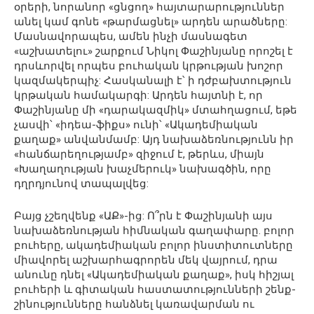
օրերի, նորանոր «ցնցող» հայտարարություններ
անել կամ գոնե «թարմացնել» արդեն արածները:
Մասնավորապես, ամեն ինչի մասնագետ
«աշխատելու» շարքում Նիկոլ Փաշինյանը որոշել է
դրսևորվել որպես բուհական կրթության խոշոր
կազմակերպիչ: Հասկանալի է՝ ի դժբախտություն
կրթական համակարգի: Արդեն հայտնի է, որ
Փաշինյանը մի «դարակազմիկ» մտահղացում, եթե
չասվի՝ «իդեա-ֆիքս» ունի՝ «Ակադեմիական
քաղաք» անվանմամբ: Այդ նախաձեռնությունն իր
«հանճարեղությամբ» զիջում է, թերևս, միայն
«Խաղաղության խաչմերուկ» նախագծին, որը
դղրդյունով տապալվեց:
Բայց չշեղվենք «ԱՔ»-ից: Ո՞րն է Փաշինյանի այս
նախաձեռնության հիմնական գաղափարը. բոլոր
բուհերը, ակադեմիական բոլոր ինստիտուտները
միավորել աշխարհագրորեն մեկ վայրում, դրա
անունը դնել «Ակադեմիական քաղաք», իսկ հիշյալ
բուհերի և գիտական հաստատությունների շենք-
շինությունները հանձնել կառավարման ու