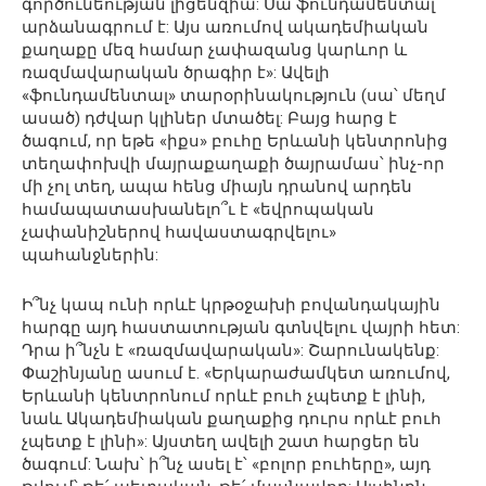
գործունեության լիցենզիա: Սա ֆունդամենտալ
արձանագրում է: Այս առումով ակադեմիական
քաղաքը մեզ համար չափազանց կարևոր և
ռազմավարական ծրագիր է»: Ավելի
«ֆունդամենտալ» տարօրինակություն (սա՝ մեղմ
ասած) դժվար կլիներ մտածել: Բայց հարց է
ծագում, որ եթե «իքս» բուհը Երևանի կենտրոնից
տեղափոխվի մայրաքաղաքի ծայրամաս՝ ինչ-որ
մի չոլ տեղ, ապա հենց միայն դրանով արդեն
համապատասխանելո՞ւ է «եվրոպական
չափանիշներով հավաստագրվելու»
պահանջներին:
Ի՞նչ կապ ունի որևէ կրթօջախի բովանդակային
հարգը այդ հաստատության գտնվելու վայրի հետ:
Դրա ի՞նչն է «ռազմավարական»: Շարունակենք:
Փաշինյանը ասում է. «Երկարաժամկետ առումով,
Երևանի կենտրոնում որևէ բուհ չպետք է լինի,
նաև Ակադեմիական քաղաքից դուրս որևէ բուհ
չպետք է լինի»: Այստեղ ավելի շատ հարցեր են
ծագում: Նախ՝ ի՞նչ ասել է՝ «բոլոր բուհերը», այդ