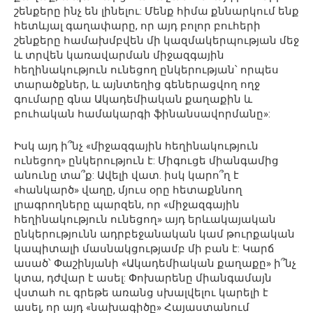
շենքերը ինչ են լինելու: Մենք հիմա քննարկում ենք
հետևյալ գաղափարը, որ այդ բոլոր բուհերի
շենքերը համախմբվեն մի կազմակերպության մեջ
և տրվեն կառավարման միջազգային
հեղինակություն ունեցող ընկերության՝ որպես
տարածքներ, և այնտեղից գեներացվող ողջ
գումարը գնա Ակադեմիական քաղաքին և
բուհական համակարգի ֆինանսավորմանը»:
Իսկ այդ ի՞նչ «միջազգային հեղինակություն
ունեցող» ընկերություն է: Միգուցե միանգամից
անունը տա՞ք: Ավելի վատ. իսկ կարո՞ղ է
«հանկարծ» վաղը, մյուս օրը հետաքննող
լրագրողները պարզեն, որ «միջազգային
հեղինակություն ունեցող» այդ երևակայական
ընկերությունն ադրբեջանական կամ թուրքական
կապիտալի մասնակցությամբ մի բան է: Կարճ
ասած՝ Փաշինյանի «Ակադեմիական քաղաքը» ի՞նչ
կտա, դժվար է ասել: Փոխարենը միանգամայն
վստահ ու գրեթե առանց սխալվելու կարելի է
ասել, որ այդ «նախագիծը» Հայաստանում