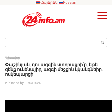
Skip
Հայերեն
Russian
to
content
Search:
Գլխավոր
Փաշինյան, դու ազգին ստորացրի՛ր, եթե
զենք ունենայիր, ազգի մեջքին կկանգնեիր․
ոսկեպարցի
Published by:
19.03.2024