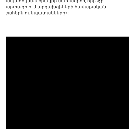
ապահովման ծրագրի նախագիծը, որը «չի
արտացոլում արցախցիների հավաքական
շահերն ու նպատակները»։