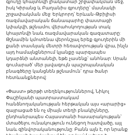
գյուղը կհայտնվի լիակատար շրջափակման մեջ,
իսկ Կիրանց և Բաղանիս գյուղերը՝ մասնակի
շրջափակման մեջ: Երկրորդ՝ Երևան-Թբիլիսի
ռազմավարական ճանապարհը փաստացի
կփակվի, թշնամու վերահսկողության տակ
կհայտնվի նաև ռազմավարական գազատարը:
Թշնամին կմոտենա վերոնշյալ երեք գյուղերին մի
քանի տասնյակ մետրի հեռավորության վրա, ինչն
այդ համայնքներում կյանքը պարզապես
կդարձնի անտանելի, եթե չասենք՝ անհնար: Սրան
գումարած՝ մեր լավագույն պաշտպանական
բնագծերը կանցնեն թշնամուն՝ դրա ծանր
հետևանքներով:
«Փաստ» թերթի տեղեկություններով, Նիկոլ
Փաշինյանի պատրաստակամ
հանձնողականության հերթական այս «արարից»
զայրացած են ոչ միայն տեղի բնակիչները,
ընդհանրապես Հայաստանի հասարակության՝
մտածելու ունակություն ունեցող հատվածը, այլ
նաև զինվորականությունը: Բանն այն է, որ նրանք