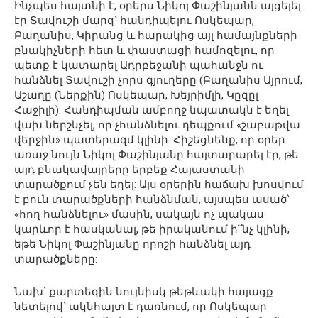
Ինչպես հայտնի է, օրերս Նիկոլ Փաշինյանն այցելել
էր Տավուշի մարզ՝ հանդիպելու Ոսկեպար,
Բաղանիս, Կիրանց և հարակից այլ համայնքների
բնակիչների հետ և փաստացի համոզելու, որ
պետք է կատարել Ադրբեջանի պահանջն ու
հանձնել Տավուշի չորս գյուղերը (Բաղանիս Այրում,
Աշաղը (Ներքին) Ոսկեպար, Խեյրիմլի, Կըզըլ
Հաջիլի): Հանդիպման ամբողջ նպատակն է եղել
վախ ներշնչել, որ չհանձնելու դեպքում «շաբաթվա
վերջին» պատերազմ կլինի: Հիշեցնենք, որ օրեր
առաջ նույն Նիկոլ Փաշինյանը հայտարարել էր, թե
այդ բնակավայրերը երբեք Հայաստանի
տարածքում չեն եղել: Այս օրերին հաճախ խոսվում
է բուն տարածքների հանձնման, այսպես ասած՝
«հող հանձնելու» մասին, սակայն ոչ պակաս
կարևոր է հասկանալ, թե իրականում ի՞նչ կլինի,
եթե Նիկոլ Փաշինյանը որոշի հանձնել այդ
տարածքները:
Նախ՝ քարտեզին նույնիսկ թեթևակի հայացք
նետելով՝ ակնհայտ է դառնում, որ Ոսկեպար