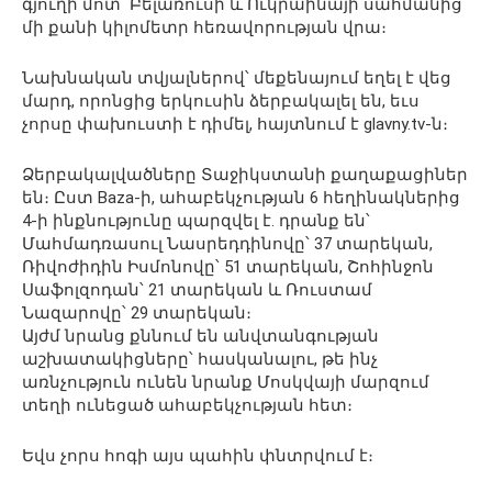
գյուղի մոտ՝ Բելառուսի և Ուկրաինայի սահմանից
մի քանի կիլոմետր հեռավորության վրա։
Նախնական տվյալներով՝ մեքենայում եղել է վեց
մարդ, որոնցից երկուսին ձերբակալել են, եւս
չորսը փախուստի է դիմել, հայտնում է glavny.tv-ն։
Ձերբակալվածները Տաջիկստանի քաղաքացիներ
են։ Ըստ Baza-ի, ահաբեկչության 6 հեղինակներից
4-ի ինքնությունը պարզվել է․ դրանք են՝
Մահմադռասուլ Նասրեդդինովը՝ 37 տարեկան,
Ռիվոժիդին Իսմոնովը՝ 51 տարեկան, Շոհինջոն
Սաֆոլզոդան՝ 21 տարեկան և Ռուստամ
Նազարովը՝ 29 տարեկան։
Այժմ նրանց քննում են անվտանգության
աշխատակիցները՝ հասկանալու, թե ինչ
առնչություն ունեն նրանք Մոսկվայի մարզում
տեղի ունեցած ահաբեկչության հետ։
Եվս չորս հոգի այս պահին փնտրվում է։