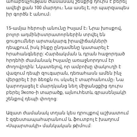
ահաբեկչության ժամանակ շենքից դուրս է բերել
ավելի քան 100 մարդու։ Նա ասել է, որ պարզապես
իր գործն է անում։
15-ամյա հերոսի անունը Իսլամ է։ Նրա խոսքով,
բոլոր ադմինիստրատորներին տրվել են
ցուցումներ արտակարգ իրավիճակների
դեպքում, իսկ ինքը ընդամենը կատարել է
հրահանգները: Հարձակման և դրան հաջորդած
հրդեհի ժամանակ Իսլամը առաջնորդում էր
ժողովրդին: Նկատելով, որ ամբոխը փակուղի է
վազում դեպի զուգարան, դեռահասն ամեն ինչ
վերցրել է իր ձեռքն ու սկսել է տարհանումը։ Նա
կարողացել է մարդկանց նեղ միջանցքից դուրս
բերել Экспо-ի տարածք, այնուհետև գրասենյակի
շենքով դեպի փողոց:
Ազատ ժամանակ տղան կես դրույքով աշխատում
է զգեստապահարանում և ֆուտբոլ է խաղում
«Սպարտակի» մանկական թիմում: