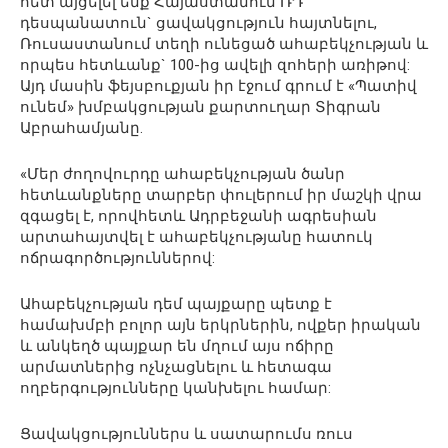
հետ այցելել ենք Հայաստանում ՌԴ
դեսպանատուն` ցավակցություն հայտնելու,
Ռուսաստանում տեղի ունեցած ահաբեկչության և
որպես հետևանք` 100-ից ավելի զոհերի առիթով:
Այդ մասին ֆեյսբուքյան իր էջում գրում է «Պատիվ
ունեմ» խմբակցության քարտուղար Տիգրան
Աբրահամյանը․
«Մեր ժողովուրդը ահաբեկչության ծանր
հետևանքները տարբեր փուլերում իր մաշկի վրա
զգացել է, որովհետև Ադրբեջանի ագրեսիան
արտահայտվել է ահաբեկչությանը հատուկ
ոճրագործություններով:
Ահաբեկչության դեմ պայքարը պետք է
համախմբի բոլոր այն երկրներին, ովքեր իրական
և անկեղծ պայքար են մղում այս ոճիրը
արմատներից ոչնչացնելու և հետագա
ողբերգությունները կանխելու համար:
Ցավակցություններս և սատարումս ռուս