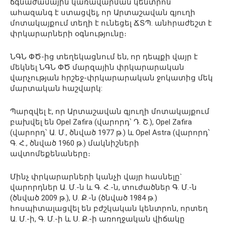
ճգնաժամային կառավարման կենտրոն
ահազանգ է ստացվել, որ Արտաշավան գյուղի
մոտակայքում տեղի է ունեցել ՃՏՊ. անհրաժեշտ է
փրկարարների օգնությունը։
ՆԳՆ ՓԾ-ից տեղեկացնում են, որ դեպքի վայր է
մեկնել ՆԳՆ ՓԾ մարզային փրկարարական
վարչության հրշեջ-փրկարարական ջոկատից մեկ
մարտական հաշվարկ:
Պարզվել է, որ Արտաշավան գյուղի մոտակայքում
բախվել են Opel Zafira (վարորդ՝ Դ. Շ.), Opel Zafira
(վարորդ՝ Ա. Մ., ծնված 1977 թ․) և Opel Astra (վարորդ՝
Գ. Հ., ծնված 1960 թ․) մակնիշների
ավտոմեքենաները։
Մինչ փրկարարների կանչի վայր հասնելը`
վարորդներ Ա. Մ.-ն և Գ. Հ.-ն, տուժածներ Գ. Մ.-ն
(ծնված 2009 թ․), Ս. Ք.-ն (ծնված 1984 թ․)
հոսպիտալացվել են բժշկական կենտրոն, որտեղ
Ա․ Մ.-ի, Գ․ Մ.-ի և Ս․ Ք.-ի առողջական վիճակը