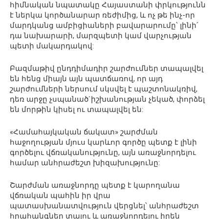
հիմնական նպատակը Հայաստանի փրկությունն
է ներկա կործանարար ռեժիմից, և ոչ թե ինչ-որ
մարդկանց ամբիցիաների բավարարումը՝ լինի՛
դա նախարարի, մարզպետի կամ վարչության
պետի մակարդակով:
Բազմաթիվ ընդդիմադիր շարժումներ տապալվել
են հենց միայն այն պատճառով, որ այդ
շարժումների ներսում սկսվել է պաշտոնակռիվ,
դեռ արջը չսպանած`իշխանության չեկած, փորձել
են մորթին կիսել ու տապալվել են:
«Համահայկական ճակատ» շարժման
հաջողության մյուս կարևոր գործը պետք է լինի
գործելու վճռականությունը, այն առաջնորդելու
համար անհրաժեշտ խիզախությունը:
Շարժման առաջնորդը պետք է կարողանա
վճռական պահին իր վրա
պատասխանատվություն վերցնել՝ անհրաժեշտ
հրահանգներ տալու և առաջնորդելու իրեն