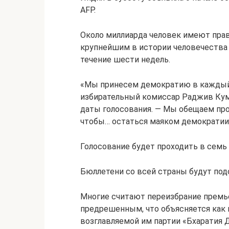
AFP.
Около миллиарда человек имеют прав
крупнейшим в истории человечества
течение шести недель.
«Мы принесем демократию в каждый 
избирательный комиссар Раджив Кум
даты голосования. — Мы обещаем пр
чтобы… остаться маяком демократии
Голосование будет проходить в семь э
Бюллетени со всей страны будут под
Многие считают переизбрание прем
предрешенным, что объясняется как
возглавляемой им партии «Бхаратия 