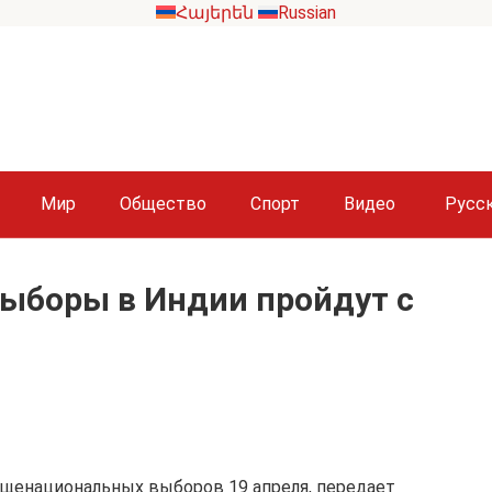
Հայերեն
Russian
Мир
Общество
Спорт
Видео
Русс
ыборы в Индии пройдут с
общенациональных выборов 19 апреля, передает