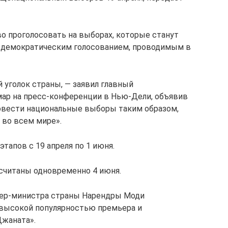
о проголосовать на выборах, которые станут
 демократическим голосованием, проводимым в
уголок страны, — заявил главный
ар на пресс-конференции в Нью-Дели, объявив
овести национальные выборы таким образом,
 во всем мире».
тапов с 19 апреля по 1 июня.
считаны одновременно 4 июня.
ьер-министра страны Нарендры Моди
 высокой популярностью премьера и
Джаната».