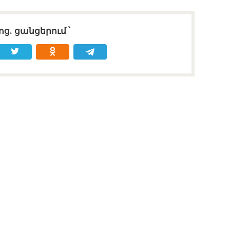
ոց․ ցանցերում ՝