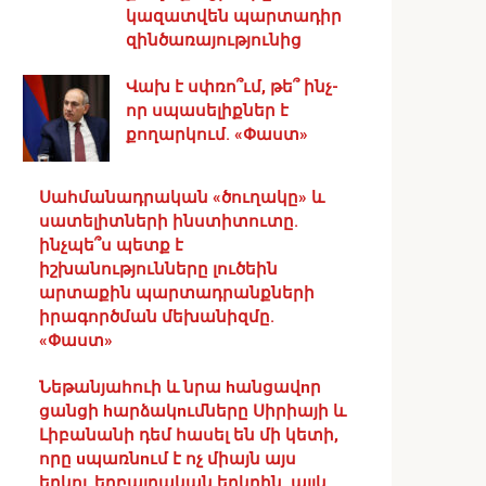
կազատվեն պարտադիր
զինծառայությունից
Վախ է սփռո՞ւմ, թե՞ ինչ-
որ սպասելիքներ է
քողարկում. «Փաստ»
Սահմանադրական «ծուղակը» և
սատելիտների ինստիտուտը.
ինչպե՞ս պետք է
իշխանությունները լուծեին
արտաքին պարտադրանքների
իրագործման մեխանիզմը.
«Փաստ»
Նեթանյահուի և նրա hանցավnր
ցանցի hարձակnւմները Սիրիայի և
Լիբանանի դեմ հասել են մի կետի,
որը uպառնnւմ է ոչ միայն այս
երկու եղբայրական երկրին, այլև