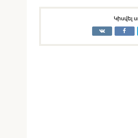
Կիսվել ս